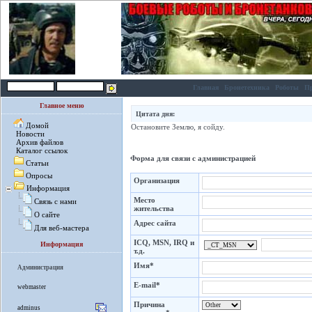
Главная
Бронетехника
Роботы
П
Главное меню
Цитата дня:
Домой
Остановите Землю, я сойду.
Новости
Архив файлов
Каталог ссылок
Форма для связи с администрацией
Статьи
Опросы
Организация
Информация
Место
Связь с нами
жительства
О сайте
Адрес сайта
Для веб-мастера
ICQ, MSN, IRQ и
Информация
т.д.
Имя*
Администрация
E-mail*
webmaster
Причина
adminus